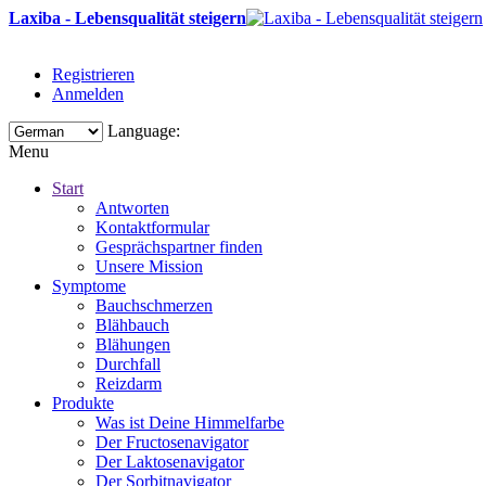
Laxiba - Lebensqualität steigern
Registrieren
Anmelden
Language:
Menu
Start
Antworten
Kontaktformular
Gesprächspartner finden
Unsere Mission
Symptome
Bauchschmerzen
Blähbauch
Blähungen
Durchfall
Reizdarm
Produkte
Was ist Deine Himmelfarbe
Der Fructosenavigator
Der Laktosenavigator
Der Sorbitnavigator