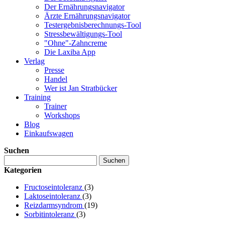
Der Ernährungsnavigator
Ärzte Ernährungsnavigator
Testergebnisberechnungs-Tool
Stressbewältigungs-Tool
"Ohne"-Zahncreme
Die Laxiba App
Verlag
Presse
Handel
Wer ist Jan Stratbücker
Training
Trainer
Workshops
Blog
Einkaufswagen
Suchen
Suchen
Kategorien
Fructoseintoleranz
(3)
Laktoseintoleranz
(3)
Reizdarmsyndrom
(19)
Sorbitintoleranz
(3)