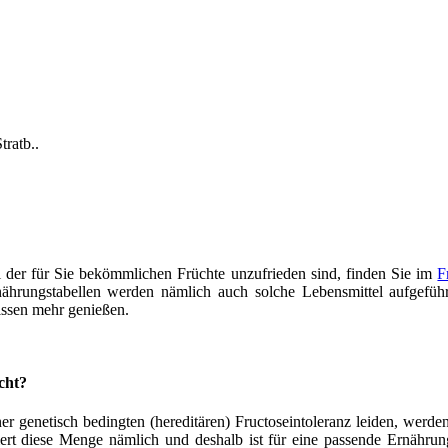
tratb.
.
l der für Sie bekömmlichen Früchte unzufrieden sind, finden Sie im
F
hrungstabellen werden nämlich auch solche Lebensmittel aufgeführt
issen mehr genießen.
cht?
r genetisch bedingten (hereditären) Fructoseintoleranz leiden, werd
uziert diese Menge nämlich und deshalb ist für eine passende Ernähru